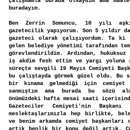
çalışmamla burada olsaydım ama maale
buradayım.
Ben Zerrin Somuncu, 10 yılı aşkı
gazetecilik yapıyorum. Son 5 yıldır da
gazeteci olarak çalışıyordum. Ta ki 
gelen belediye yönetimi tarafından tem
görevlendirildim. Ardından, hukuksuz 
iş akdim fesh ettim ve yargı yoluna g
süreçte sevgili 19 Mayıs Cemiyeti Başk
bu çalıştayda görmek güzel oldu. Bu s
bir kınama gelmediği için cemiyet ç
sanmıştım ama burada bu sözü alm
önümüzdeki hafta mesai saati içerisind
Gazeteciler Cemiyeti’nin Başkanı
meslektaşlarımızla hep birlikte, bele
ve benim arkamda cemiyet başkanları o
artık benlik bir konu değil artık. Çü