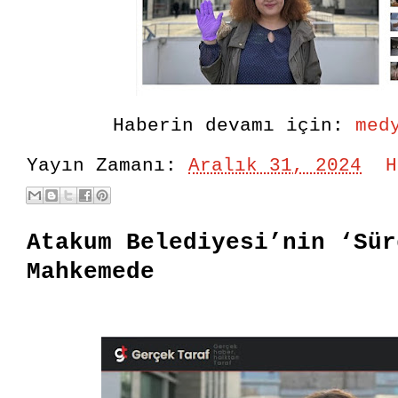
Haberin devamı için:
med
Yayın Zamanı:
Aralık 31, 2024
H
Atakum Belediyesi’nin ‘Sür
Mahkemede