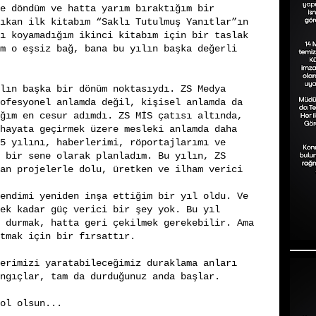
e döndüm ve hatta yarım bıraktığım bir
ıkan ilk kitabım “Saklı Tutulmuş Yanıtlar”ın
ı koyamadığım ikinci kitabım için bir taslak
m o eşsiz bağ, bana bu yılın başka değerli
lın başka bir dönüm noktasıydı. ZS Medya
ofesyonel anlamda değil, kişisel anlamda da
ğım en cesur adımdı. ZS MİS çatısı altında,
hayata geçirmek üzere mesleki anlamda daha
5 yılını, haberlerimi, röportajlarımı ve
 bir sene olarak planladım. Bu yılın, ZS
an projelerle dolu, üretken ve ilham verici
endimi yeniden inşa ettiğim bir yıl oldu. Ve
ek kadar güç verici bir şey yok. Bu yıl
 durmak, hatta geri çekilmek gerekebilir. Ama
tmak için bir fırsattır.
erimizi yaratabileceğimiz duraklama anları
ngıçlar, tam da durduğunuz anda başlar.
ol olsun...