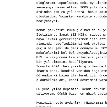
Bloglarımı toparladım, eski öykülerim
senaryoya devam ettim. 2005 yılında ç
ardından tam 20 yıl sonra, henüz adın
oluşturdum. Yazarken kendimle kurduğu
hediyesiydi.
Kendi şirketimi kurmuş olmam da bu yı
İletişim ve Sanat (ZS MİS), sadece pr
hayallerimi gerçekleştirmek için attı
alanımda hedeflediğim birçok projeyi 
güçlü bir şekilde geri dönüyorum. 202
makalelerimi bol bol okuyabileceğiniz
MİS'in vizyonunu tam anlamıyla yansıt
bir yıl olmasını hedefliyorum.
Sonuçta 2024, hem yıkıldığım hem de k
inanın bana, kendini yeniden inşa etm
öğrendim ki bazen ilerlemek için önce
o duraklama anı, kendi devrimini yara
Bu yeni yılda hepimize, kendi devriml
diliyorum. Çünkü bazen en güzel başla
Hepimizin yolu aydınlık, rüzgarımız b