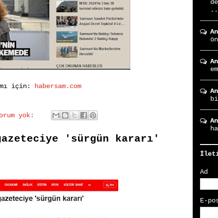
de
..
An
ön
An
em
amı için:
habersam.com
An
bi
yorum yok:
An
ha
gazeteciye 'sürgün kararı'
İlet
Ad
E-po