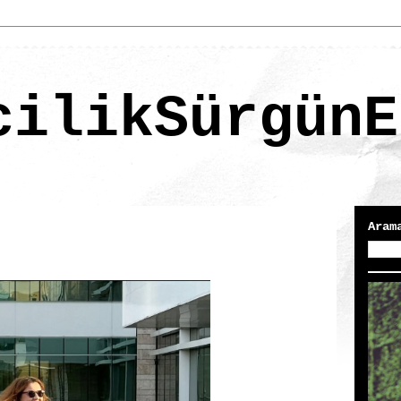
cilikSürgünE
Aram