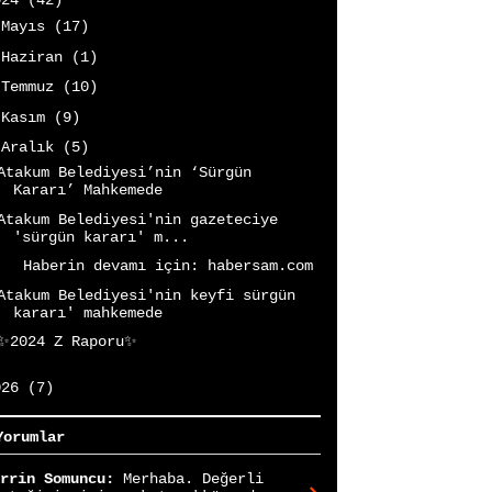
024
(42)
►
Mayıs
(17)
►
Haziran
(1)
►
Temmuz
(10)
►
Kasım
(9)
▼
Aralık
(5)
Atakum Belediyesi’nin ‘Sürgün
Kararı’ Mahkemede
Atakum Belediyesi'nin gazeteciye
'sürgün kararı' m...
Haberin devamı için: habersam.com
Atakum Belediyesi'nin keyfi sürgün
kararı' mahkemede
✨2024 Z Raporu✨
026
(7)
Yorumlar
rrin Somuncu:
Merhaba. Değerli