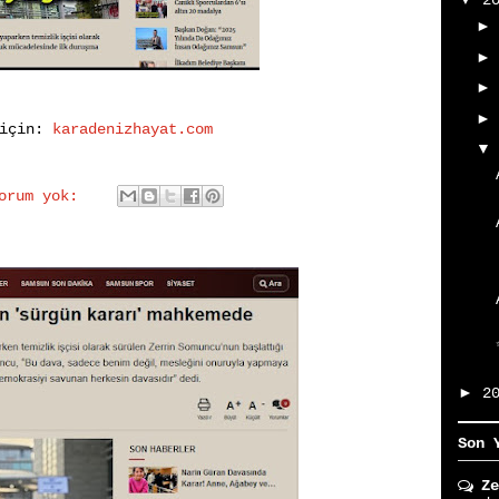
2
 için:
karadenizhayat.com
yorum yok:
►
2
Son 
Ze