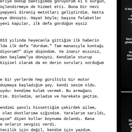
eriye dönüp baktığımda görüyorum ki o sürgün,
üçlendirmeye de hizmet etti. Buna bir nevi
yepyeni direniş metotları geliştirdim. Hatta
eye dönüştü. Hayat böyle; başına felaketler
yeni kapılar, ilk defa gördüğün eşsiz
013 yılında heyecanla gittiğim ilk haberin
lda ilk defa “durdum.” Tam manasıyla kontağı
diyorum?” diye düşündüm. Ve inanır mısınız,
den başlama"ya dönüştü. Kendimle oturup
kişisel olarak da en derin soruları sorduğum
e bir yerlerde hep gürültülü bir motor
duymaya başladığım şey, kendi sesim oldu.
uydu: kendime kulak vermek. Bu armağanı
tim. Dinledim, anladım ve harekete geçtim.
endimi şanslı hissettiğim çekirdek ailem,
 olan dostlarıma sığındım. Yaralarım sarıldı,
ayım” diyen kollar boynuma dolandı. Bana
e onların sevgisi verdi.
tecilik için değil, kendim için yazdım.