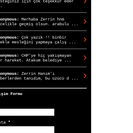
steğiniz için çok teşekkür eder
.
onymous:
Merhaba Zerrin hnm
celikle geçmiş olsun. arabulu ...
onymous:
Çok yazık !! binbir
ekle mesleğini yapmaya çalış ...
onymous:
CHP’ye hiç yakışmayan
r hareket. Atakum belediye ...
onymous:
Zerrin Hanım'ı
berlerden tanıdım, bu üzücü d ...
işim Formu
sta
*