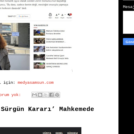
Mes
ı için:
medyasamsun.com
yorum yok:
‘Sürgün Kararı’ Mahkemede