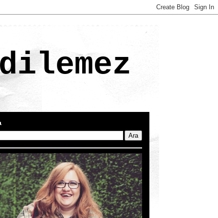
dilemez
a