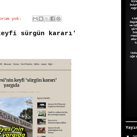
yorum yok:
keyfi sürgün kararı'
Yayı
▼