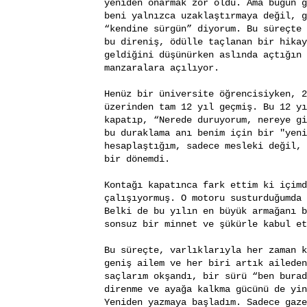
yeniden onarmak zor oldu. Ama bugün g
beni yalnızca uzaklaştırmaya değil, g
“kendine sürgün” diyorum. Bu süreçte 
bu direniş, ödülle taçlanan bir hikay
geldiğini düşünürken aslında açtığın 
manzaralara açılıyor.
Henüz bir üniversite öğrencisiyken, 2
üzerinden tam 12 yıl geçmiş. Bu 12 yı
kapatıp, “Nerede duruyorum, nereye gi
bu duraklama anı benim için bir "yeni
hesaplaştığım, sadece mesleki değil, 
bir dönemdi.
Kontağı kapatınca fark ettim ki içimd
çalışıyormuş. O motoru susturduğumda 
Belki de bu yılın en büyük armağanı b
sonsuz bir minnet ve şükürle kabul et
Bu süreçte, varlıklarıyla her zaman k
geniş ailem ve her biri artık aileden
saçlarım okşandı, bir sürü “ben burad
direnme ve ayağa kalkma gücünü de yin
Yeniden yazmaya başladım. Sadece gaze